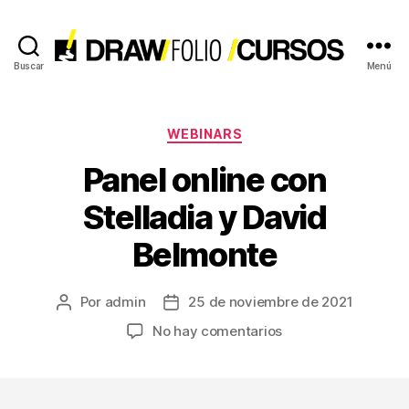
Buscar
Menú
Cursos
online
de
Drawfolio
Categorías
WEBINARS
Panel online con
Stelladia y David
Belmonte
Por
admin
25 de noviembre de 2021
Autor
Fecha
de
de
en
No hay comentarios
la
la
Panel
entrada
entrada
online
con